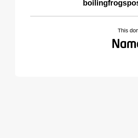
boilingfrogspo
This do