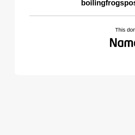
boilingfrogspo
This do