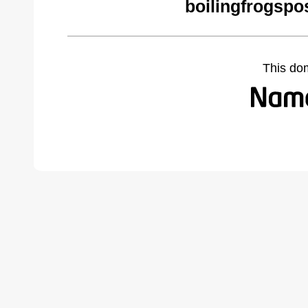
boilingfrogspo
This do