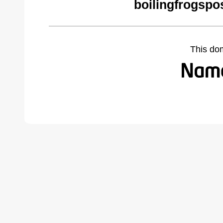
boilingfrogspo
This do