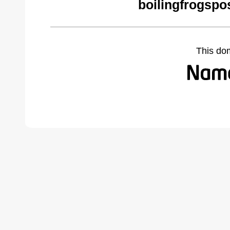
boilingfrogspo
This do