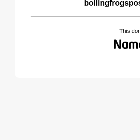
boilingfrogspo
This do