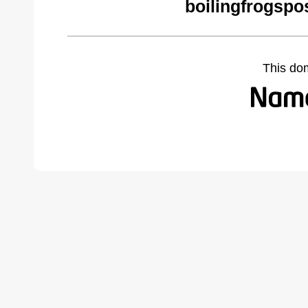
boilingfrogspo
This do